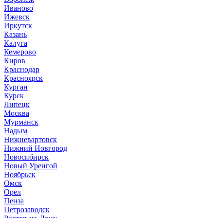
Иваново
Ижевск
Иркутск
Казань
Калуга
Кемерово
Киров
Краснодар
Красноярск
Курган
Курск
Липецк
Москва
Мурманск
Надым
Нижневартовск
Нижний Новгород
Новосибирск
Новый Уренгой
Ноябрьск
Омск
Орел
Пенза
Петрозаводск