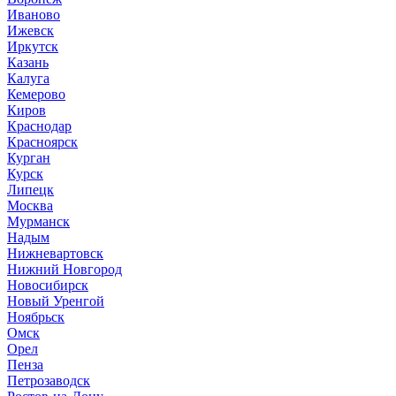
Иваново
Ижевск
Иркутск
Казань
Калуга
Кемерово
Киров
Краснодар
Красноярск
Курган
Курск
Липецк
Москва
Мурманск
Надым
Нижневартовск
Нижний Новгород
Новосибирск
Новый Уренгой
Ноябрьск
Омск
Орел
Пенза
Петрозаводск