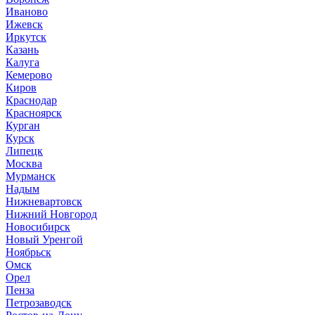
Иваново
Ижевск
Иркутск
Казань
Калуга
Кемерово
Киров
Краснодар
Красноярск
Курган
Курск
Липецк
Москва
Мурманск
Надым
Нижневартовск
Нижний Новгород
Новосибирск
Новый Уренгой
Ноябрьск
Омск
Орел
Пенза
Петрозаводск