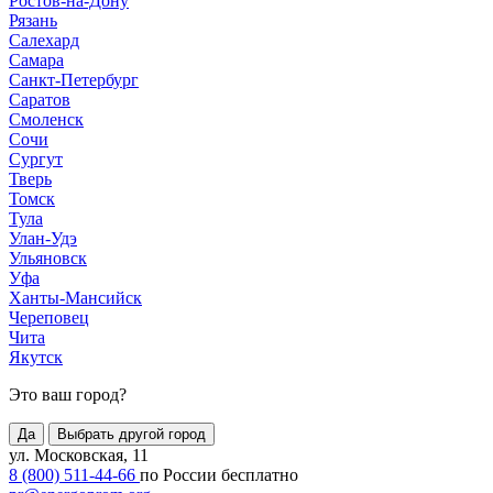
Ростов-на-Дону
Рязань
Салехард
Самара
Санкт-Петербург
Саратов
Смоленск
Сочи
Сургут
Тверь
Томск
Тула
Улан-Удэ
Ульяновск
Уфа
Ханты-Мансийск
Череповец
Чита
Якутск
Это ваш город?
Да
Выбрать другой город
ул. Московская, 11
8 (800) 511-44-66
по России бесплатно