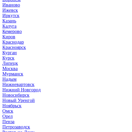
Иваново
Ижевск
Иркутск
Казань
Калуга
Кемерово
Киров
Краснодар
Красноярск
Курган
Курск
Липецк
Москва
Мурманск
Надым
Нижневартовск
Нижний Новгород
Новосибирск
Новый Уренгой
Ноябрьск
Омск
Орел
Пенза
Петрозаводск