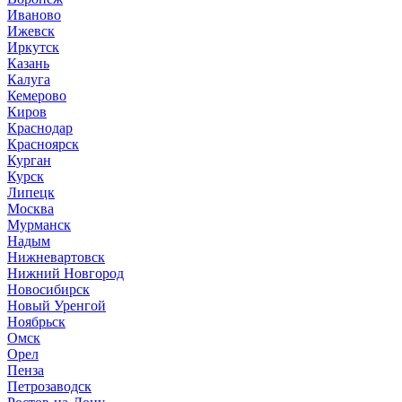
Иваново
Ижевск
Иркутск
Казань
Калуга
Кемерово
Киров
Краснодар
Красноярск
Курган
Курск
Липецк
Москва
Мурманск
Надым
Нижневартовск
Нижний Новгород
Новосибирск
Новый Уренгой
Ноябрьск
Омск
Орел
Пенза
Петрозаводск