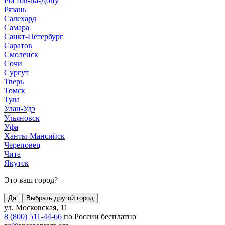
Ростов-на-Дону
Рязань
Салехард
Самара
Санкт-Петербург
Саратов
Смоленск
Сочи
Сургут
Тверь
Томск
Тула
Улан-Удэ
Ульяновск
Уфа
Ханты-Мансийск
Череповец
Чита
Якутск
Это ваш город?
Да
Выбрать другой город
ул. Московская, 11
8 (800) 511-44-66
по России бесплатно