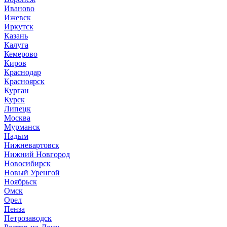
Иваново
Ижевск
Иркутск
Казань
Калуга
Кемерово
Киров
Краснодар
Красноярск
Курган
Курск
Липецк
Москва
Мурманск
Надым
Нижневартовск
Нижний Новгород
Новосибирск
Новый Уренгой
Ноябрьск
Омск
Орел
Пенза
Петрозаводск