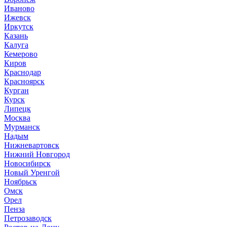
Иваново
Ижевск
Иркутск
Казань
Калуга
Кемерово
Киров
Краснодар
Красноярск
Курган
Курск
Липецк
Москва
Мурманск
Надым
Нижневартовск
Нижний Новгород
Новосибирск
Новый Уренгой
Ноябрьск
Омск
Орел
Пенза
Петрозаводск