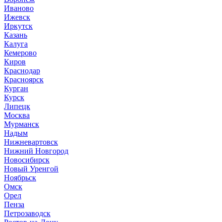
Иваново
Ижевск
Иркутск
Казань
Калуга
Кемерово
Киров
Краснодар
Красноярск
Курган
Курск
Липецк
Москва
Мурманск
Надым
Нижневартовск
Нижний Новгород
Новосибирск
Новый Уренгой
Ноябрьск
Омск
Орел
Пенза
Петрозаводск