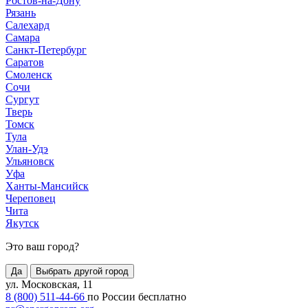
Ростов-на-Дону
Рязань
Салехард
Самара
Санкт-Петербург
Саратов
Смоленск
Сочи
Сургут
Тверь
Томск
Тула
Улан-Удэ
Ульяновск
Уфа
Ханты-Мансийск
Череповец
Чита
Якутск
Это ваш город?
Да
Выбрать другой город
ул. Московская, 11
8 (800) 511-44-66
по России бесплатно