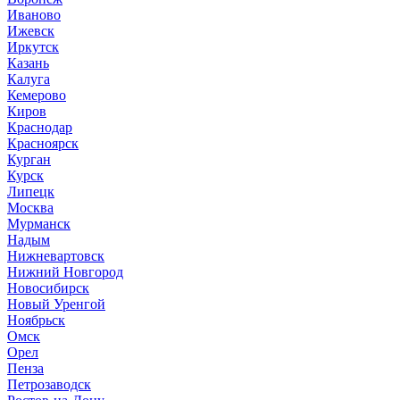
Иваново
Ижевск
Иркутск
Казань
Калуга
Кемерово
Киров
Краснодар
Красноярск
Курган
Курск
Липецк
Москва
Мурманск
Надым
Нижневартовск
Нижний Новгород
Новосибирск
Новый Уренгой
Ноябрьск
Омск
Орел
Пенза
Петрозаводск