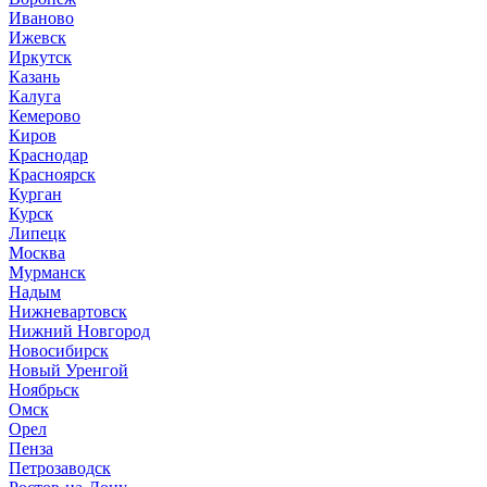
Иваново
Ижевск
Иркутск
Казань
Калуга
Кемерово
Киров
Краснодар
Красноярск
Курган
Курск
Липецк
Москва
Мурманск
Надым
Нижневартовск
Нижний Новгород
Новосибирск
Новый Уренгой
Ноябрьск
Омск
Орел
Пенза
Петрозаводск