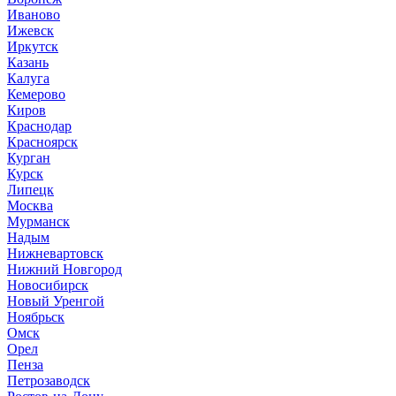
Иваново
Ижевск
Иркутск
Казань
Калуга
Кемерово
Киров
Краснодар
Красноярск
Курган
Курск
Липецк
Москва
Мурманск
Надым
Нижневартовск
Нижний Новгород
Новосибирск
Новый Уренгой
Ноябрьск
Омск
Орел
Пенза
Петрозаводск