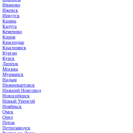
Иваново
Ижевск
Иркутск
Казань
Калуга
Кемерово
Киров
Краснодар
Красноярск
Курган
Курск
Липецк
Москва
Мурманск
Надым
Нижневартовск
Нижний Новгород
Новосибирск
Новый Уренгой
Ноябрьск
Омск
Орел
Пенза
Петрозаводск