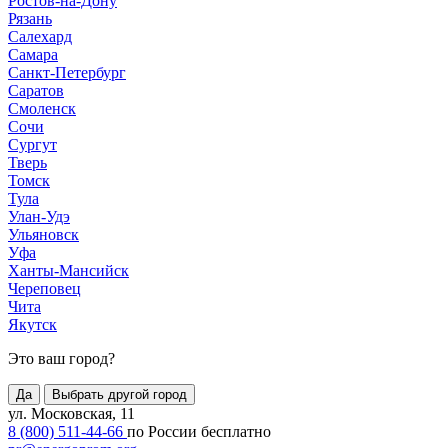
Ростов-на-Дону
Рязань
Салехард
Самара
Санкт-Петербург
Саратов
Смоленск
Сочи
Сургут
Тверь
Томск
Тула
Улан-Удэ
Ульяновск
Уфа
Ханты-Мансийск
Череповец
Чита
Якутск
Это ваш город?
Да
Выбрать другой город
ул. Московская, 11
8 (800) 511-44-66
по России бесплатно