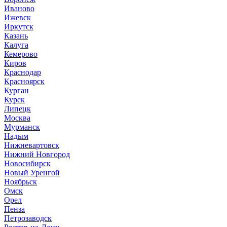
Иваново
Ижевск
Иркутск
Казань
Калуга
Кемерово
Киров
Краснодар
Красноярск
Курган
Курск
Липецк
Москва
Мурманск
Надым
Нижневартовск
Нижний Новгород
Новосибирск
Новый Уренгой
Ноябрьск
Омск
Орел
Пенза
Петрозаводск