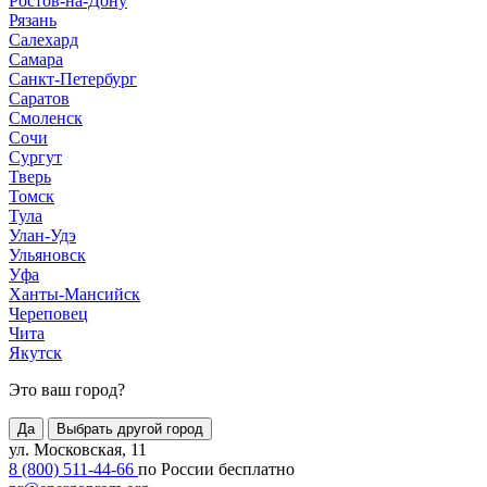
Ростов-на-Дону
Рязань
Салехард
Самара
Санкт-Петербург
Саратов
Смоленск
Сочи
Сургут
Тверь
Томск
Тула
Улан-Удэ
Ульяновск
Уфа
Ханты-Мансийск
Череповец
Чита
Якутск
Это ваш город?
Да
Выбрать другой город
ул. Московская, 11
8 (800) 511-44-66
по России бесплатно