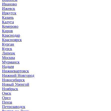
Иваново
Ижевск
Иркутск
Казань
Калуга
Кемерово
Киров
Краснодар
Красноярск
Курган
Курск
Липецк
Москва
Мурманск
Надым
Нижневартовск
Нижний Новгород
Новосибирск
Новый Уренгой
Ноябрьск
Омск
Орел
Пенза
Петрозаводск